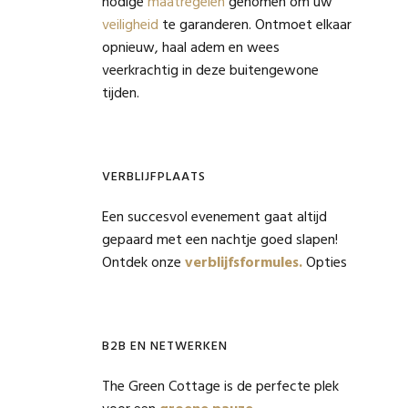
nodige
maatregelen
genomen om uw
veiligheid
te garanderen. Ontmoet elkaar
opnieuw, haal adem en wees
veerkrachtig in deze buitengewone
tijden.
VERBLIJFPLAATS
Een succesvol evenement gaat altijd
gepaard met een nachtje goed slapen!
Ontdek onze
verblijfsformules.
Opties
B2B EN NETWERKEN
The Green Cottage is de perfecte plek