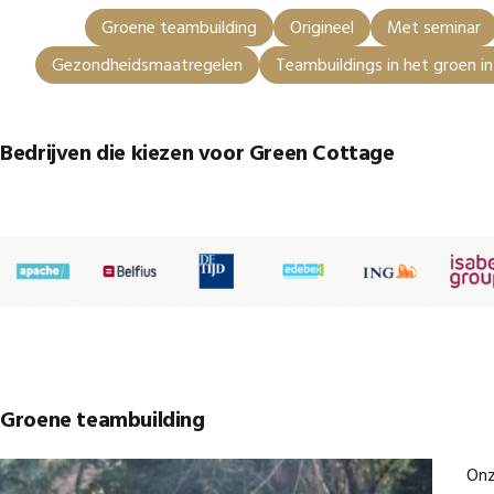
Groene teambuilding
Origineel
Met seminar
Gezondheidsmaatregelen
Teambuildings in het groen i
Bedrijven die kiezen voor Green Cottage
Groene teambuilding
Onz