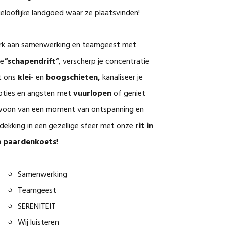
elooflijke landgoed waar ze plaatsvinden!
k aan samenwerking en teamgeest met
e
“schapendrift
“, verscherp je concentratie
t ons
klei-
en
boogschieten,
kanaliseer je
ties en angsten met
vuurlopen
of geniet
oon van een moment van ontspanning en
dekking in een gezellige sfeer met onze
rit in
n paardenkoets
!
Samenwerking
Teamgeest
SERENITEIT
Wij luisteren