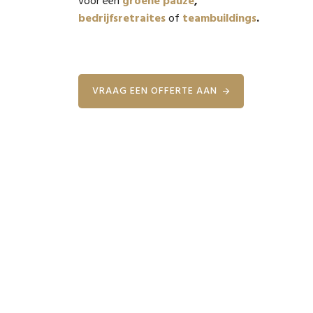
voor een
groene pauze
,
bedrijfsretraites
of
teambuildings
.
VRAAG EEN OFFERTE AAN