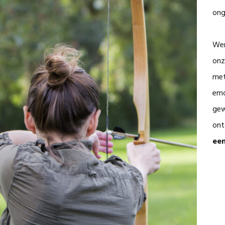
ong
Wer
onz
me
emo
gew
ont
ee