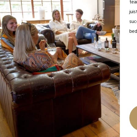
te
jui
suc
bed