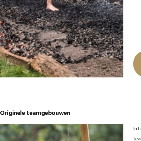
Originele teamgebouwen
In 
tea