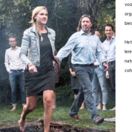
voo
org
bie
Het
ler
nat
coh