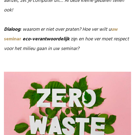
aanzet, zet je computer uit… Al deze kleine gebaren tellen
ook!
Dialoog
: waarom er niet over praten? Hoe ver wilt u
uw
seminar
eco-verantwoordelijk
zijn
en hoe ver moet respect
voor het milieu gaan in uw seminar?