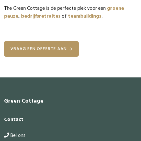
The Green Cottage is de perfecte plek voor een
groene
pauze
,
bedrijfsretraites
of
teambuildings
.
VRAAG EEN OFFERTE AAN
Footer
Green Cottage
Contact
Bel ons