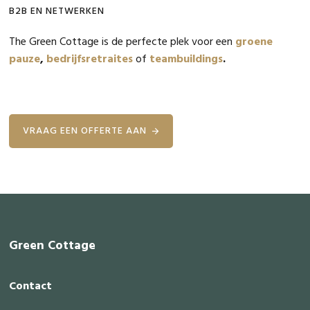
B2B EN NETWERKEN
The Green Cottage is de perfecte plek voor een
groene
pauze
,
bedrijfsretraites
of
teambuildings
.
VRAAG EEN OFFERTE AAN
Footer
Green Cottage
Contact