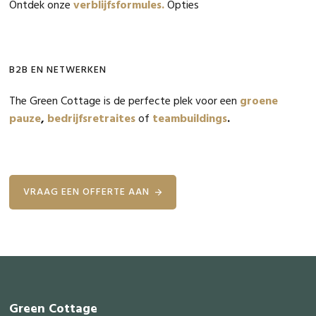
Ontdek onze
verblijfsformules.
Opties
B2B EN NETWERKEN
The Green Cottage is de perfecte plek voor een
groene
pauze
,
bedrijfsretraites
of
teambuildings
.
VRAAG EEN OFFERTE AAN
Footer
Green Cottage