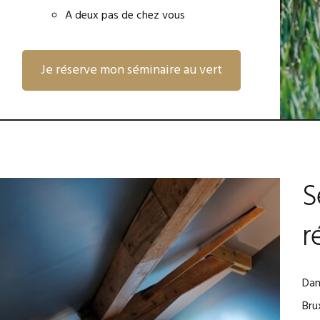
A deux pas de chez vous
Je réserve mon séminaire au vert
S
r
​​D
Bru