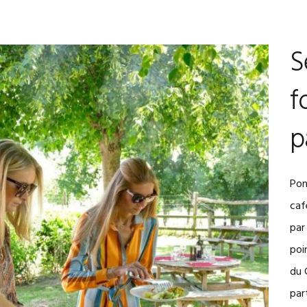
S
f
p
​​P
caf
par
poi
du 
par