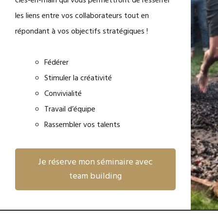
clés-en-main qui vous permettront de resserrer
les liens entre vos collaborateurs tout en
répondant à vos objectifs stratégiques !
Fédérer
Stimuler la créativité
Convivialité
Travail d’équipe
Rassembler vos talents
Je réserve mon séminaire avec
team building