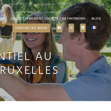
NGS
LIEU D’ÉVÉNEMENT SOCIÉTÉ / NETWORKING
BLOG
CONTACTEZ-NOUS
NTIEL AU
BRUXELLES