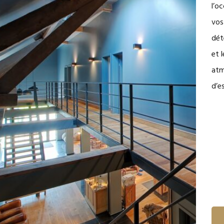
l’o
vos
dét
et 
atm
d’es