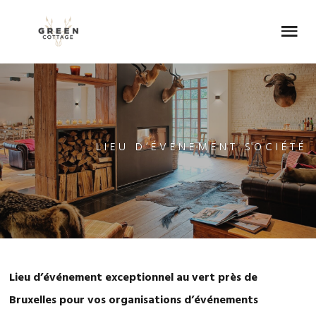
Skip
Skip
Skip
Skip
to
to
to
to
Menu
primary
main
primary
footer
navigation
content
sidebar
LIEU D’ÉVÉNEMENT SOCIÉTÉ
Lieu d’événement exceptionnel au vert près de
Bruxelles pour vos organisations d’événements